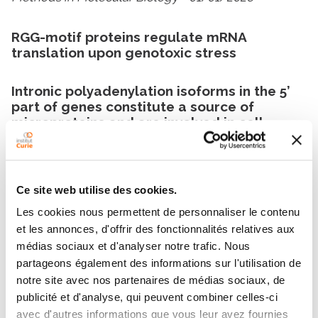
RGG-motif proteins regulate mRNA
translation upon genotoxic stress
Intronic polyadenylation isoforms in the 5’
part of genes constitute a source of
microproteins and are involved in cell
response to cisplatin
Ce site web utilise des cookies.
Les cookies nous permettent de personnaliser le contenu
et les annonces, d'offrir des fonctionnalités relatives aux
médias sociaux et d'analyser notre trafic. Nous
Contacter CELINE LABBE
partageons également des informations sur l'utilisation de
notre site avec nos partenaires de médias sociaux, de
Contactez-moi en renseignant le formulaire ci-
publicité et d'analyse, qui peuvent combiner celles-ci
dessous
avec d'autres informations que vous leur avez fournies