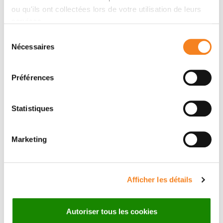
ou qu'ils ont collectées lors de votre utilisation de leurs
Téléphone
services.
Sélection
Bureau: 0033169863027
Nécessaires
du
consentement
Message
Préférences
Nom
*
Statistiques
Marketing
Prénom
*
Afficher les détails
Email
*
Autoriser tous les cookies