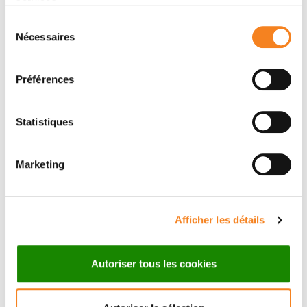
services.
Sélection
Nécessaires
du
consentement
Préférences
Innovation
L'Institut Curie et PariSanté Campus
Statistiques
signent un partenariat stratégique pour
accélérer l’innovation numérique en
santé
Marketing
14/10/2025
Afficher les détails
Autoriser tous les cookies