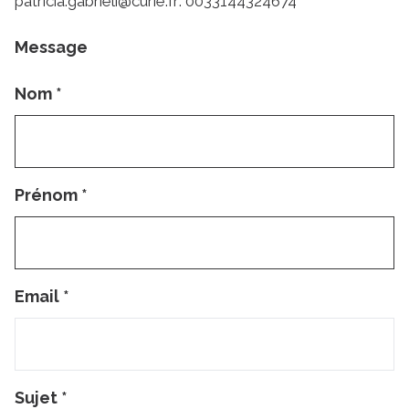
patricia.gabrieli@curie.fr: 0033144324674
Message
Nom
*
Prénom
*
Email
*
Sujet
*