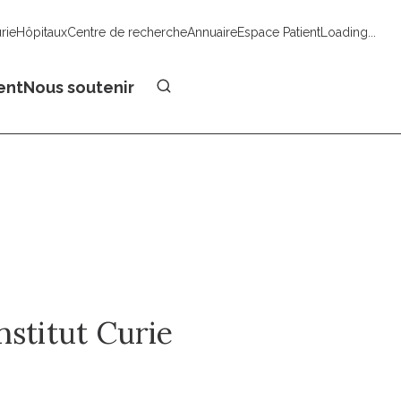
urie
Hôpitaux
Centre de recherche
Annuaire
Espace Patient
Loading...
Faire un don
ent
Nous soutenir
nstitut Curie