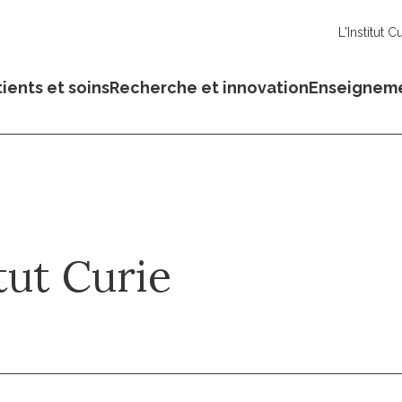
L'Institut C
ients et soins
Recherche et innovation
Enseignem
tut Curie