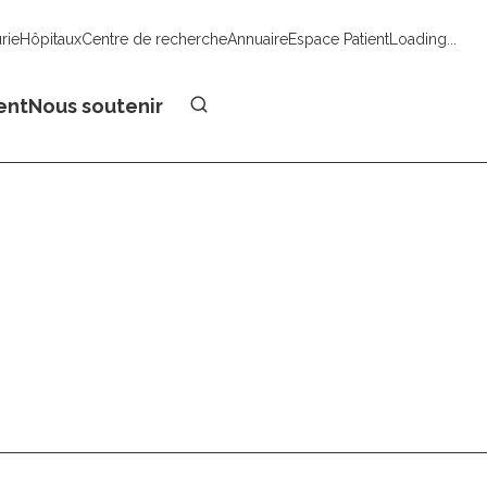
urie
Hôpitaux
Centre de recherche
Annuaire
Espace Patient
Loading...
Faire un don
ent
Nous soutenir