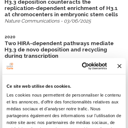
H3.3 deposition counteracts the
replication-dependent enrichment of H3.1
at chromocenters in embryonic stem cells
Nature Communications
- 03/06/2025
2020
Two HIRA-dependent pathways mediate
H3.3 de novo deposition and recycling
during transcription
Nature Structural & Molecular Biology
- 01/11/2020
Ce site web utilise des cookies.
Les cookies nous permettent de personnaliser le contenu
et les annonces, d'offrir des fonctionnalités relatives aux
Contacter PATRICIA LE
médias sociaux et d'analyser notre trafic. Nous
partageons également des informations sur l'utilisation de
BACCON
notre site avec nos partenaires de médias sociaux, de