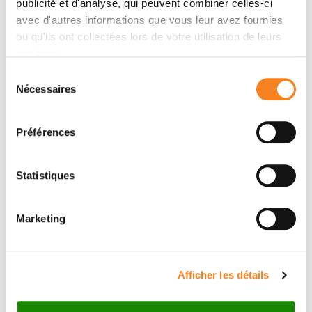
publicité et d'analyse, qui peuvent combiner celles-ci
avec d'autres informations que vous leur avez fournies
Contactez-moi par téléphone ou en renseignant le
ou qu'ils ont collectées lors de votre utilisation de leurs
formulaire ci-dessous
services.
Téléphone
Sélection
Nécessaires
du
Bureau: 0033156246695
consentement
Préférences
Message
Nom
*
Statistiques
Marketing
Prénom
*
Afficher les détails