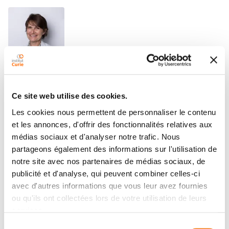
ALINE ALBI-FELDZER
Médecin
Ce site web utilise des cookies.
Anesthésie Réanimation
Les cookies nous permettent de personnaliser le contenu
Saint-Cloud
et les annonces, d'offrir des fonctionnalités relatives aux
médias sociaux et d'analyser notre trafic. Nous
partageons également des informations sur l'utilisation de
notre site avec nos partenaires de médias sociaux, de
publicité et d'analyse, qui peuvent combiner celles-ci
avec d'autres informations que vous leur avez fournies
MARION ALCANTARA
ou qu'ils ont collectées lors de votre utilisation de leurs
services.
Médecin
Sélection
Hématologie