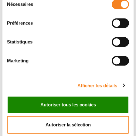
Nécessaires
du
Saint-Cloud
consentement
Préférences
Statistiques
CHARBEL ALFEGHALY
Marketing
Biologie cellulaire
Paris
Afficher les détails
Autoriser tous les cookies
Autoriser la sélection
FERYAL ALI ZADEH