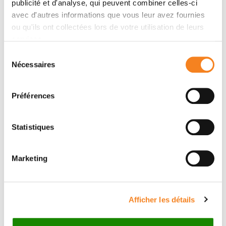
publicité et d'analyse, qui peuvent combiner celles-ci
avec d'autres informations que vous leur avez fournies
ou qu'ils ont collectées lors de votre utilisation de leurs
Contacter TATIANA POPOVA
services.
Sélection
Contactez-moi par téléphone ou en renseignant le
Nécessaires
du
formulaire ci-dessous
consentement
Préférences
Message
Nom
*
Statistiques
Marketing
Prénom
*
Afficher les détails