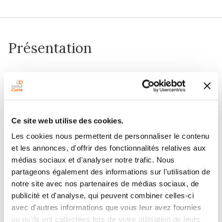
Présentation
Ce site web utilise des cookies.
Les cookies nous permettent de personnaliser le contenu
Notre équipe Réparation de l’ADN et Mélanome
et les annonces, d'offrir des fonctionnalités relatives aux
Uvéal (D.R.U.M.) a été créée à l’Institut Curie en 2001.
médias sociaux et d'analyser notre trafic. Nous
Elle vise à caractériser les processus conduisant à la
partageons également des informations sur l'utilisation de
transformation maligne dans différents cancers
notre site avec nos partenaires de médias sociaux, de
humains. Plus particulièrement, nous nous intéressons
publicité et d'analyse, qui peuvent combiner celles-ci
(i) aux instabilités du génome dans les cancers du sein,
avec d'autres informations que vous leur avez fournies
de l’ovaire et dans le mélanome uvéal; (ii) et à la
ou qu'ils ont collectées lors de votre utilisation de leurs