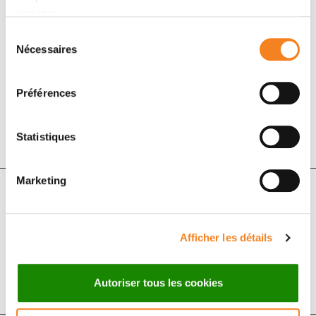
génétique et génomique du mélanome uvéal, en
services.
utilisant des approches bioinformatiques innovantes
Sélection
associées à des méthodologies expérimentales
Nécessaires
du
biochimiques permettant/afin d’identifier de nouveaux
consentement
facteurs prédisposant à la maladie et d’élaborer de
Préférences
nouvelles approches thérapeutiques.
Statistiques
Marketing
Partenaires
Afficher les détails
Autoriser tous les cookies