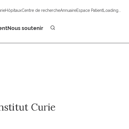
urie
Hôpitaux
Centre de recherche
Annuaire
Espace Patient
Loading...
Faire un don
ent
Nous soutenir
nstitut Curie