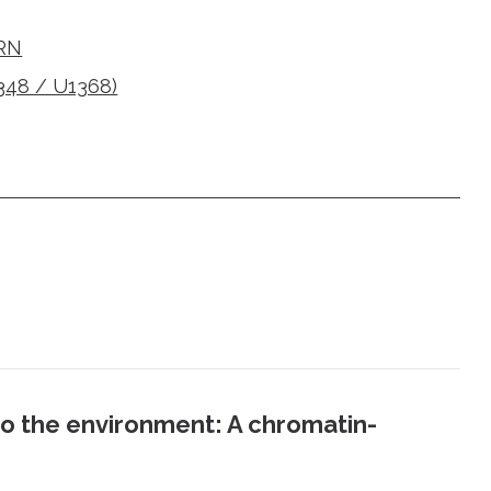
ARN
48 / U1368)
o the environment: A chromatin-