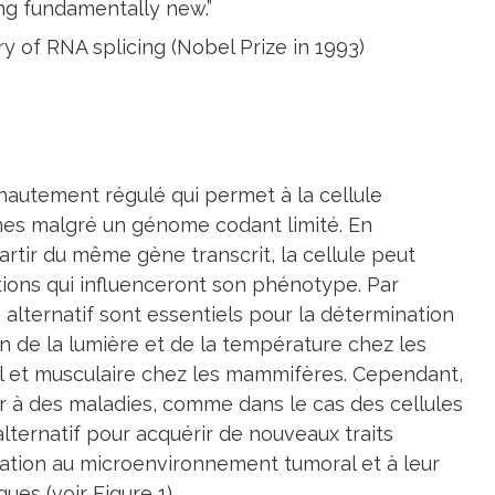
ng fundamentally new.”
 of RNA splicing (Nobel Prize in 1993)
 hautement régulé qui permet à la cellule
ines malgré un génome codant limité. En
rtir du même gène transcrit, la cellule peut
tions qui influenceront son phénotype. Par
lternatif sont essentiels pour la détermination
on de la lumière et de la température chez les
l et musculaire chez les mammifères. Cependant,
 à des maladies, comme dans le cas des cellules
lternatif pour acquérir de nouveaux traits
ation au microenvironnement tumoral et à leur
ues (voir Figure 1).