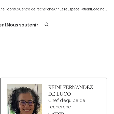
urie
Hôpitaux
Centre de recherche
Annuaire
Espace Patient
Loading...
Faire un don
ent
Nous soutenir
REINI FERNANDEZ
DE LUCO
Chef d'équipe de
recherche