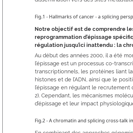
Fig.1 - Hallmarks of cancer - a splicing pers
Notre objectif est de comprendre l
reprogrammation d’épissage spécifiq
régulation jusqu’ici inattendu : la ch
Au début des années 2000, il a été mo
l’épissage est un processus co-transcri
transcriptionnels, les protéines liant
histones et de l’ADN, ainsi que le po
l’épissage en régulant le recrutement 
2). Cependant, les mécanismes molécula
d’épissage et leur impact physiologiqu
Fig.2 - A chromatin and splicing cross-talk i
En combinant des approches génomiq