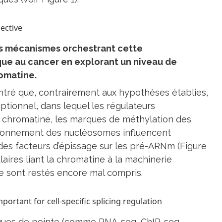
pective
es mécanismes orchestrant cette
ue au cancer en explorant un niveau de
romatine.
ntré que, contrairement aux hypothèses établies,
ptionnel, dans lequel les régulateurs
 la chromatine, les marques de méthylation des
sitionnement des nucléosomes influencent
des facteurs d’épissage sur les pré-ARNm (Figure
ires liant la chromatine à la machinerie
e sont restés encore mal compris.
mportant for cell-specific splicing regulation
ues de pointe (comme RNA-seq, ChIP-seq,