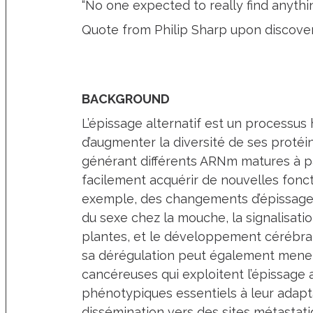
“No one expected to really find anythi
Quote from Philip Sharp upon discovery
BACKGROUND
L’épissage alternatif est un processus
d’augmenter la diversité de ses proté
générant différents ARNm matures à pa
facilement acquérir de nouvelles fonc
exemple, des changements d’épissage a
du sexe chez la mouche, la signalisati
plantes, et le développement cérébra
sa dérégulation peut également mener
cancéreuses qui exploitent l’épissage a
phénotypiques essentiels à leur adapt
dissémination vers des sites métastatiq