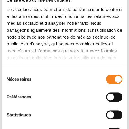
Ce site web utilise des cookies.
A Voth, Thomas R Weikl
Les cookies nous permettent de personnaliser le contenu
et les annonces, d'offrir des fonctionnalités relatives aux
médias sociaux et d'analyser notre trafic. Nous
Membres
partageons également des informations sur l'utilisation de
notre site avec nos partenaires de médias sociaux, de
publicité et d'analyse, qui peuvent combiner celles-ci
avec d'autres informations que vous leur avez fournies
ou qu'ils ont collectées lors de votre utilisation de leurs
services.
Sélection
Nécessaires
du
consentement
Préférences
PATRICIA
LUDGER
BASSEREAU
JOHANNES
Statistiques
Directeur de recherche
Directeur de recherche
CNRS
Inserm