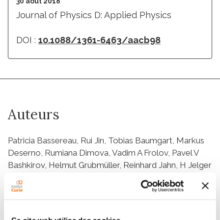
30 août 2018
Journal of Physics D: Applied Physics
DOI :
10.1088/1361-6463/aacb98
Auteurs
Patricia Bassereau, Rui Jin, Tobias Baumgart, Markus
Deserno, Rumiana Dimova, Vadim A Frolov, Pavel V
Bashkirov, Helmut Grubmüller, Reinhard Jahn, H Jelger
Risselada, Ludger Johannes, Michael M Kozlov,
Reinhard Lipowsky, Thomas J Pucadyil, Wade F Zeno,
Jeanne C Stachowiak, Dimitrios Stamou, Artù Breuer,
Line Lauritsen, Camille Simon, Cécile Sykes, Gregory