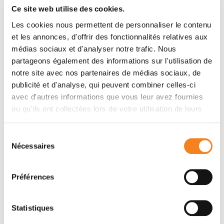
Ce site web utilise des cookies.
Khaled Ezzedine, Sébastien Lepreux, Eirikur
Steingrimsson, A. Taieb, Yvon Gauthier, Lionel Larue,
Les cookies nous permettent de personnaliser le contenu
Véronique Delmas
et les annonces, d'offrir des fonctionnalités relatives aux
médias sociaux et d'analyser notre trafic. Nous
partageons également des informations sur l'utilisation de
notre site avec nos partenaires de médias sociaux, de
Membres
publicité et d'analyse, qui peuvent combiner celles-ci
avec d'autres informations que vous leur avez fournies
ou qu'ils ont collectées lors de votre utilisation de leurs
services.
Sélection
Nécessaires
du
consentement
Préférences
VALERIE PETIT
LIONEL LARUE
Statistiques
Ingénieur de recherche
Directeur de recherche