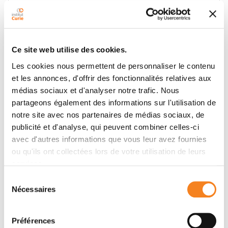
Équipe
Mécanique du développement des
mammifères
JEAN-LEON MAITRE
Ce site web utilise des cookies.
Les cookies nous permettent de personnaliser le contenu
et les annonces, d'offrir des fonctionnalités relatives aux
médias sociaux et d'analyser notre trafic. Nous
partageons également des informations sur l'utilisation de
notre site avec nos partenaires de médias sociaux, de
publicité et d'analyse, qui peuvent combiner celles-ci
avec d'autres informations que vous leur avez fournies
Membres
ou qu'ils ont collectées lors de votre utilisation de leurs
services.
Sélection
Nécessaires
du
consentement
Préférences