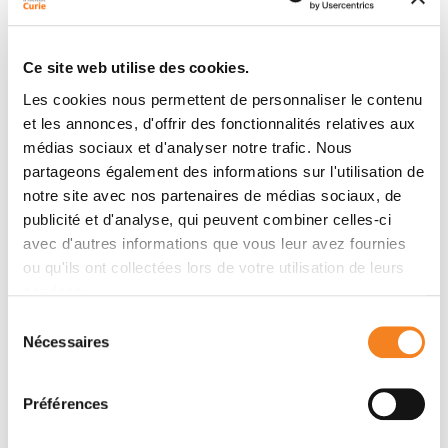
Ce site web utilise des cookies.
Les cookies nous permettent de personnaliser le contenu
et les annonces, d'offrir des fonctionnalités relatives aux
médias sociaux et d'analyser notre trafic. Nous
partageons également des informations sur l'utilisation de
notre site avec nos partenaires de médias sociaux, de
publicité et d'analyse, qui peuvent combiner celles-ci
NICOLAS
XAVIER
avec d'autres informations que vous leur avez fournies
MANEL
LAHAYE
ou qu'ils ont collectées lors de votre utilisation de leurs
services.
Chargé de recherche
CNRS
Sélection
Nécessaires
du
consentement
Préférences