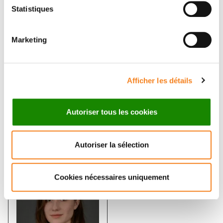
Statistiques
Marketing
DANIELE
JOSHUA
Afficher les détails
FACHINETTI
WATERFALL
Directeur de recherche
Chargé de recherche
Autoriser tous les cookies
CNRS
Inserm
Autoriser la sélection
Cookies nécessaires uniquement