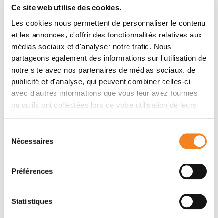
Ce site web utilise des cookies.
Nathan S. Abell, Marvin Mercado, Tatiana Cañeque,
Raphaël Rodriguez, Blerta Xhemalce
Les cookies nous permettent de personnaliser le contenu
et les annonces, d'offrir des fonctionnalités relatives aux
médias sociaux et d'analyser notre trafic. Nous
Membres
partageons également des informations sur l'utilisation de
notre site avec nos partenaires de médias sociaux, de
publicité et d'analyse, qui peuvent combiner celles-ci
avec d'autres informations que vous leur avez fournies
ou qu'ils ont collectées lors de votre utilisation de leurs
services.
Sélection
Nécessaires
du
consentement
Préférences
RAPHAEL
RODRIGUEZ
Statistiques
Directeur de recherche