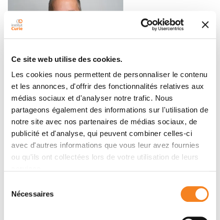
Ce site web utilise des cookies.
Distinction
Les cookies nous permettent de personnaliser le contenu
Le Dr Raphaël Rodriguez lauréat du 54e
et les annonces, d'offrir des fonctionnalités relatives aux
Prix Fondation ARC Léopold Griffuel
médias sociaux et d'analyser notre trafic. Nous
partageons également des informations sur l'utilisation de
24/04/2026
notre site avec nos partenaires de médias sociaux, de
publicité et d'analyse, qui peuvent combiner celles-ci
avec d'autres informations que vous leur avez fournies
ou qu'ils ont collectées lors de votre utilisation de leurs
services.
Sélection
Nécessaires
du
consentement
Distinction