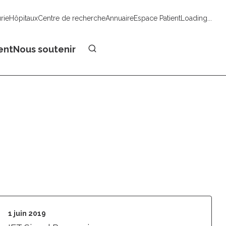
urie
Hôpitaux
Centre de recherche
Annuaire
Espace Patient
Loading...
Faire un don
ent
Nous soutenir
1 juin 2019