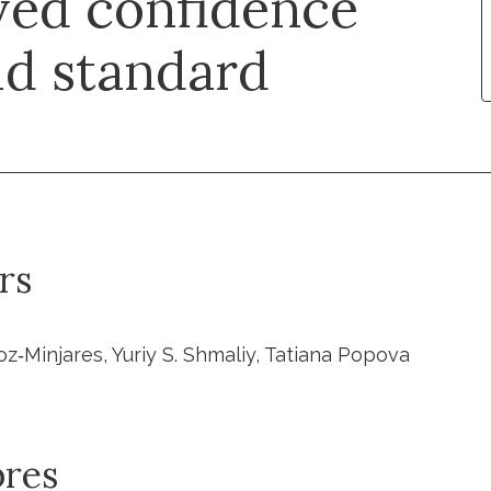
ved confidence
ld standard
rs
z‐Minjares, Yuriy S. Shmaliy, Tatiana Popova
res