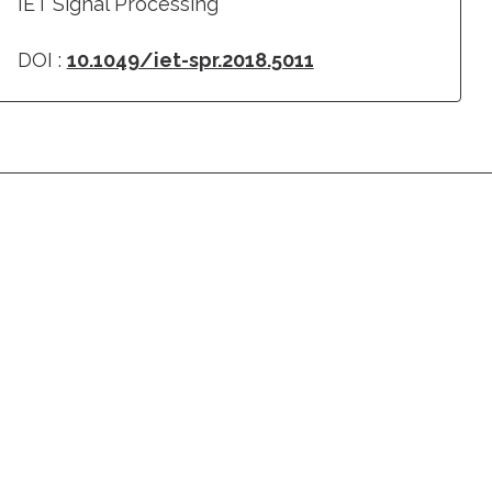
IET Signal Processing
DOI :
10.1049/iet-spr.2018.5011