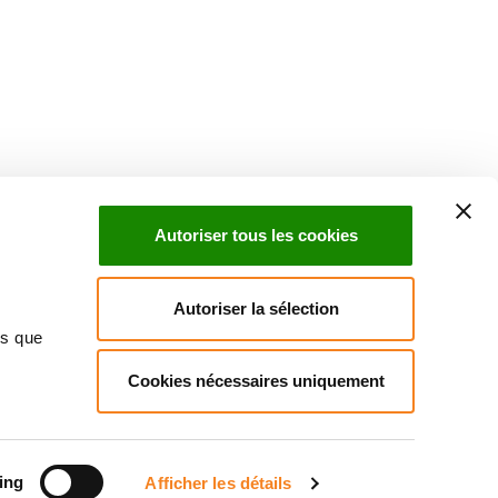
Suivez l'Institut Curie
 sociaux et en vous inscrivant à notre newsletter.
Autoriser tous les cookies
Inscrivez-vous à la newsletter
Autoriser la sélection
ns que
Cookies nécessaires uniquement
ndre
Annuaire
Actualités
Droits du patient
Presse
itique des données personnelles
Gestion des cookies
Signalement
ing
Afficher les détails