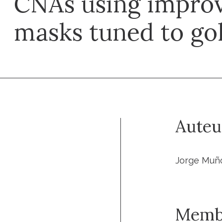
CNAs using impro
masks tuned to go
Auteu
Jorge Muño
Memb