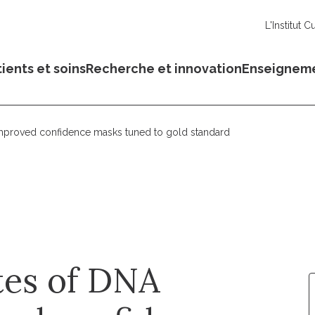
L'Institut C
ients et soins
Recherche et innovation
Enseignem
improved confidence masks tuned to gold standard
tes of DNA