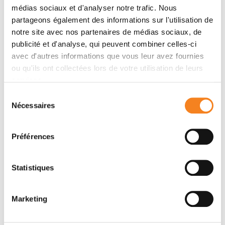
médias sociaux et d'analyser notre trafic. Nous
partageons également des informations sur l'utilisation de
notre site avec nos partenaires de médias sociaux, de
publicité et d'analyse, qui peuvent combiner celles-ci
avec d'autres informations que vous leur avez fournies
ou qu'ils ont collectées lors de votre utilisation de leurs
services.
Sélection
Nécessaires
du
LUDGER
consentement
JOHANNES
Préférences
Directeur de recherche
Inserm
Statistiques
Marketing