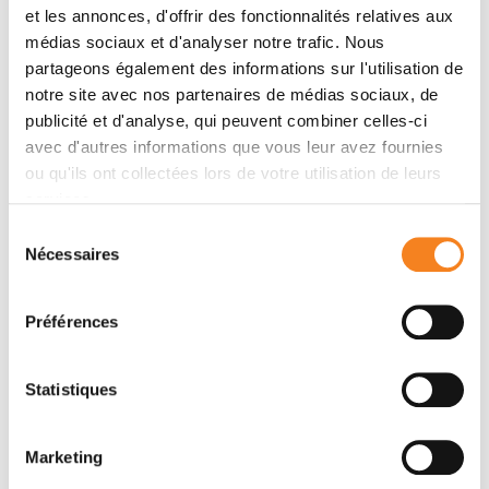
et les annonces, d'offrir des fonctionnalités relatives aux
Membres
médias sociaux et d'analyser notre trafic. Nous
partageons également des informations sur l'utilisation de
notre site avec nos partenaires de médias sociaux, de
publicité et d'analyse, qui peuvent combiner celles-ci
avec d'autres informations que vous leur avez fournies
ou qu'ils ont collectées lors de votre utilisation de leurs
services.
Sélection
Nécessaires
du
consentement
STEPHANIE
Préférences
SOLIER
Médecin
Statistiques
Marketing