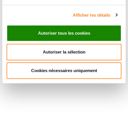
Afficher les détails
Autoriser tous les cookies
Autoriser la sélection
Cookies nécessaires uniquement
Suivez l'Institut Curie
Retrouvez notre actualité sur les réseaux
sociaux et en vous inscrivant à notre newsletter.
Inscrivez-vous à la newsletter