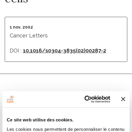
1 nov. 2002
Cancer Letters
DOI :
10.1016/s0304-3835(02)00287-2
Auteurs
Anne Wotawa, Stéphanie Solier, Emmanuelle Logette,
Eric Solary, Laurent Corcos
Ce site web utilise des cookies.
Les cookies nous permettent de personnaliser le contenu