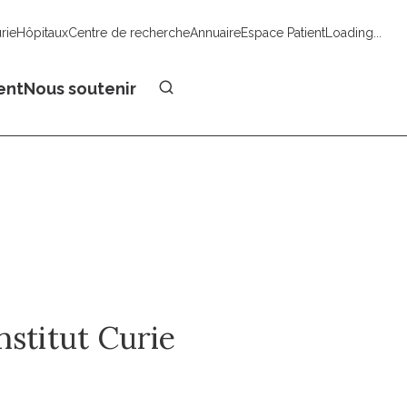
urie
Hôpitaux
Centre de recherche
Annuaire
Espace Patient
Loading...
Faire un don
ent
Nous soutenir
nstitut Curie