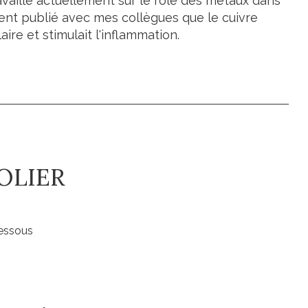
ravaille actuellement sur le rôle des métaux dans
nt publié avec mes collègues que le cuivre
aire et stimulait l'inflammation.
SOLIER
dessous