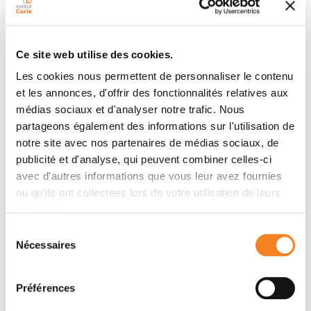
Johanna M. Buschhaus, Shrila Rajendran, Brock A.
Humphries, Alyssa C. Cutter, Ayşe J. Muñiz, Nicholas G.
Ciavattone, Alexander M. Buschhaus, Tatiana
Ce site web utilise des cookies.
Cañeque, Zeribe C. Nwosu, Debashis Sahoo, Avinash
Les cookies nous permettent de personnaliser le contenu
S. Bevoor, Yatrik M. Shah, Costas A. Lyssiotis, Pradipta
et les annonces, d'offrir des fonctionnalités relatives aux
Ghosh, Max S. Wicha, Raphaël Rodriguez, Gary D.
médias sociaux et d'analyser notre trafic. Nous
Luker
partageons également des informations sur l'utilisation de
notre site avec nos partenaires de médias sociaux, de
publicité et d'analyse, qui peuvent combiner celles-ci
Membres
avec d'autres informations que vous leur avez fournies
ou qu'ils ont collectées lors de votre utilisation de leurs
services.
Sélection
Nécessaires
du
consentement
Préférences