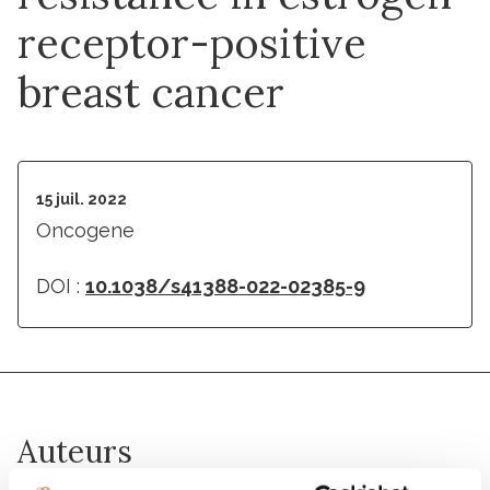
receptor-positive
breast cancer
15 juil. 2022
Oncogene
DOI :
10.1038/s41388-022-02385-9
Auteurs