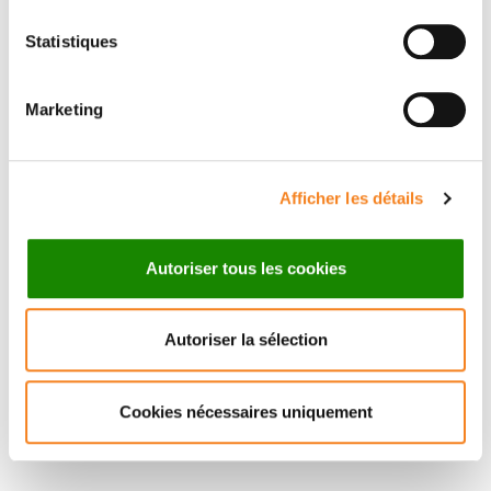
Statistiques
RAPHAEL
RODRIGUEZ
Marketing
Directeur de recherche
CNRS
Afficher les détails
Autoriser tous les cookies
Autoriser la sélection
Cookies nécessaires uniquement