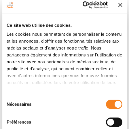
Résumé
Ce site web utilise des cookies.
Les cookies nous permettent de personnaliser le contenu
This review focuses on electrophilic activation of
et les annonces, d'offrir des fonctionnalités relatives aux
allenes by an acid. Key mechanistic features are
médias sociaux et d'analyser notre trafic. Nous
presented together with recent synthetic applications.
partageons également des informations sur l'utilisation de
notre site avec nos partenaires de médias sociaux, de
publicité et d'analyse, qui peuvent combiner celles-ci
Membres
avec d'autres informations que vous leur avez fournies
ou qu'ils ont collectées lors de votre utilisation de leurs
services.
Sélection
Nécessaires
du
consentement
Préférences