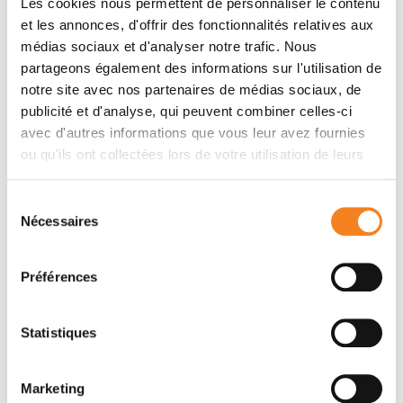
Michon, Jean-Claude K. Dupont, François Doz
Les cookies nous permettent de personnaliser le contenu
et les annonces, d'offrir des fonctionnalités relatives aux
médias sociaux et d'analyser notre trafic. Nous
partageons également des informations sur l'utilisation de
Membres
notre site avec nos partenaires de médias sociaux, de
publicité et d'analyse, qui peuvent combiner celles-ci
avec d'autres informations que vous leur avez fournies
ou qu'ils ont collectées lors de votre utilisation de leurs
services.
Sélection
Nécessaires
du
consentement
Préférences
GUDRUN
SCHLEIERMACHER
Statistiques
Marketing