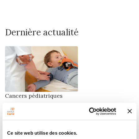
Dernière actualité
Cancers pédiatriques
Journée internationale des cancers de
l’enfant 2026 : S’adapter pour mieux
soigner à l’Institut Curie
Ce site web utilise des cookies.
15/02/2026