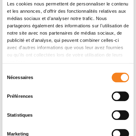
Les cookies nous permettent de personnaliser le contenu
et les annonces, d'offrir des fonctionnalités relatives aux
médias sociaux et d'analyser notre trafic. Nous
partageons également des informations sur l'utilisation de
notre site avec nos partenaires de médias sociaux, de
publicité et d'analyse, qui peuvent combiner celles-ci
avec d'autres informations que vous leur avez fournies
ou qu'ils ont collectées lors de votre utilisation de leurs
Distinction
services.
Les Drs Enzo Poirier et Gudrun
Sélection
Schleiermacher distingués par
Nécessaires
du
l’Académie des sciences
consentement
26/11/2025
Préférences
Statistiques
Marketing