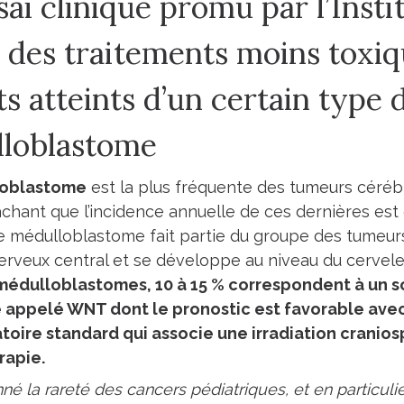
ai clinique promu par l’Insti
e des traitements moins toxi
s atteints d’un certain type 
loblastome
loblastome
est la plus fréquente des tumeurs céréb
sachant que l’incidence annuelle de ces dernières est
Le médulloblastome fait partie du groupe des tumeu
rveux central et se développe au niveau du cervele
 médulloblastomes, 10 à 15 % correspondent à un 
e appelé WNT dont le pronostic est favorable ave
oire standard qui associe une irradiation craniosp
rapie.
nné la rareté des cancers pédiatriques, et en particu