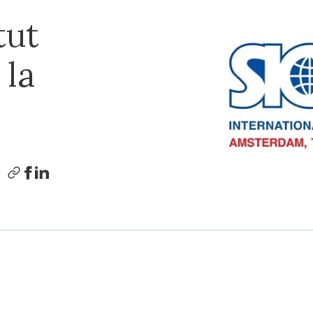
tut
 la