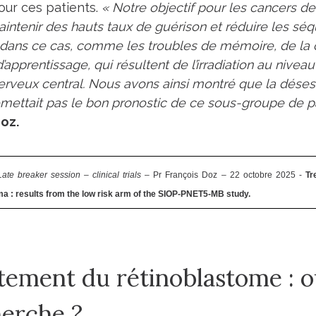
our ces patients.
« Notre objectif pour les cancers de
aintenir des hauts taux de guérison et réduire les s
 dans ce cas, comme les troubles de mémoire, de la 
 d’apprentissage, qui résultent de l’irradiation au nive
rveux central. Nous avons ainsi montré que la dése
ettait pas le bon pronostic de ce sous-groupe de pa
oz.
Late breaker session – clinical trials
– Pr François Doz – 22 octobre 2025 -
Tr
a : results from the low risk arm of the SIOP-PNET5-MB study.
tement du rétinoblastome : où
erche ?