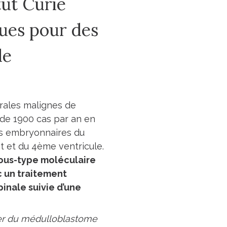
tut Curie
ques pour des
de
rales malignes de
 de 1900 cas par an en
rs embryonnaires du
t et du 4ème ventricule.
sous-type moléculaire
c un traitement
inale suivie d’une
lier du médulloblastome