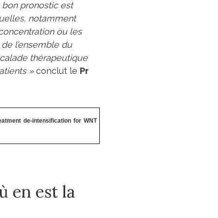
 bon pronostic est
équelles, notamment
concentration ou les
au de l’ensemble du
scalade thérapeutique
tients »
conclut le
Pr
eatment de-intensification for WNT
 en est la