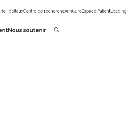
urie
Hôpitaux
Centre de recherche
Annuaire
Espace Patient
Loading...
Faire un don
ent
Nous soutenir