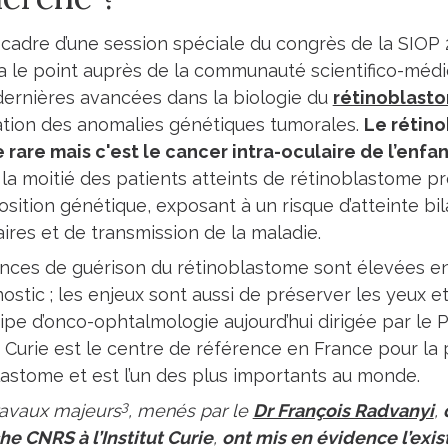
 cadre d’une session spéciale du congrès de la SIOP 
a le point auprès de la communauté scientifico-médi
 dernières avancées dans la biologie du
rétinoblast
ration des anomalies génétiques tumorales.
Le rétin
 rare mais c'est le cancer intra-oculaire de l’enfan
 la moitié des patients atteints de rétinoblastome p
sition génétique, exposant à un risque d’atteinte bi
ires et de transmission de la maladie.
nces de guérison du rétinoblastome sont élevées en
ostic ; les enjeux sont aussi de préserver les yeux et
ipe d’onco-ophtalmologie aujourd’hui dirigée par le 
ut Curie est le centre de référence en France pour la
lastome et est l’un des plus importants au monde.
3
avaux majeurs
, menés par le
Dr François Radvanyi
,
e CNRS à l’Institut Curie
,
ont mis en évidence l’exi