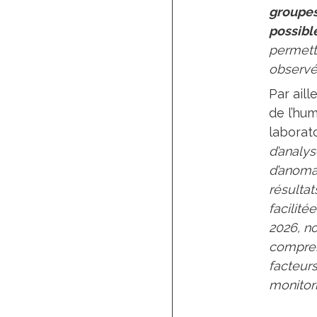
groupes
possibl
permett
observé
Par ail
de l’hu
laborat
d’analys
d’anoma
résultat
facilité
2026, n
compren
facteurs
monitor