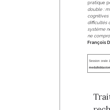
pratique p
double : m
cognitives
difficultés
système ne
ne comprom
François D
Session orale
medulloblastom
Trai
rech