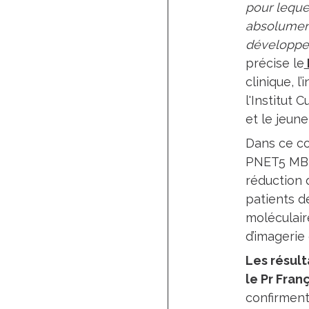
pour leque
absolument
développer
précise le
clinique, 
l'Institut 
et le jeun
Dans ce co
PNET5 MB, 
réduction 
patients d
moléculaire
d’imagerie 
Les résult
le Pr Fran
confirment