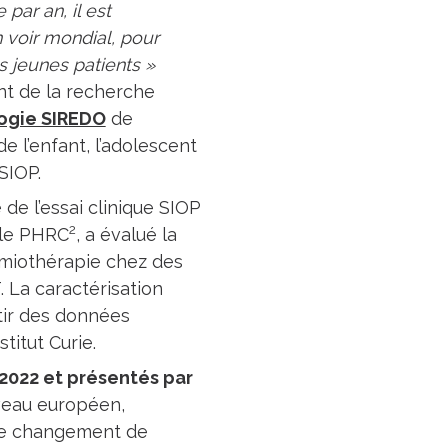
ar an, il est
 voir mondial, pour
s jeunes patients »
int de la recherche
logie SIREDO
de
de l’enfant, l’adolescent
 SIOP.
e l’essai clinique SIOP
2
 le PHRC
, a évalué la
imiothérapie chez des
 La caractérisation
rtir des données
titut Curie.
 2022 et présentés par
iveau européen,
 ce changement de