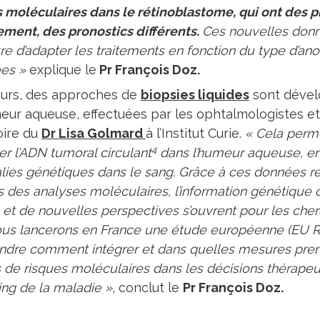
 moléculaires dans le rétinoblastome, qui ont des pro
ement, des pronostics différents.
Ces nouvelles donn
re d’adapter les traitements en fonction du type d’an
es »
explique le
Pr François Doz.
leurs, des approches de
biopsies liquides
sont dével
meur aqueuse, effectuées par les ophtalmologistes e
oire du
Dr Lisa Golmard
à l’Institut Curie.
« Cela perme
4
er l’ADN tumoral circulant
dans l’humeur aqueuse, en
lies génétiques dans le sang. Grâce à ces données rec
s des analyses moléculaires, l’information génétique 
e et de nouvelles perspectives s’ouvrent pour les cher
ous lancerons en France une étude européenne (EU R
dre comment intégrer et dans quelles mesures pren
 de risques moléculaires dans les décisions thérapeu
ing de la maladie »
, conclut le
Pr François Doz.