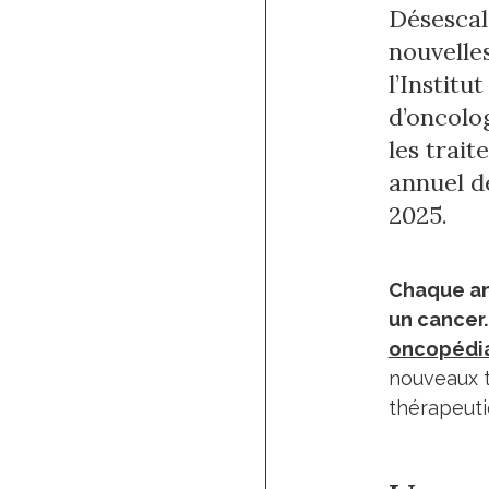
Désescal
nouvelle
l’Institu
d’oncolo
les trait
annuel d
2025.
Chaque an
un cancer
oncopédia
nouveaux t
thérapeuti