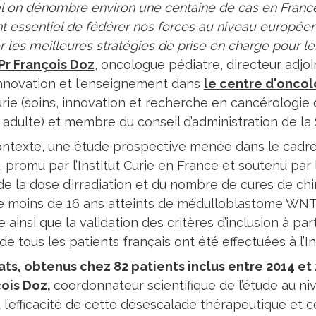
l on dénombre environ une centaine de cas en France p
 essentiel de fédérer nos forces au niveau européen
 les meilleures stratégies de prise en charge pour le
Pr François Doz
, oncologue pédiatre, directeur adjo
l’innovation et l'enseignement dans
le centre d'onco
Curie (soins, innovation et recherche en cancérologie 
e adulte) et membre du conseil d’administration de la
ntexte, une étude prospective menée dans le cadre d
promu par l’Institut Curie en France et soutenu par
de la dose d’irradiation et du nombre de cures de ch
e moins de 16 ans atteints de médulloblastome WNT.
 ainsi que la validation des critères d’inclusion à pa
de tous les patients français ont été effectuées à l’Ins
ats, obtenus chez 82 patients inclus entre 2014 et
çois Doz,
coordonnateur scientifique de l’étude au n
 l’efficacité de cette désescalade thérapeutique et