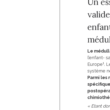
Un ess
valid
enfant
médul
Le médul
l’enfant- 
1
Europe
. 
système ne
Parmi les
spécifiqu
postopérat
chimiothé
« Etant do