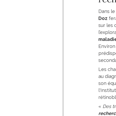
Dans le
Doz
fer
sur les
l’explo
maladie
Environ
prédispo
seconda
Les cha
au diagn
son équ
l'Instit
rétinob
«
Des tr
recherch