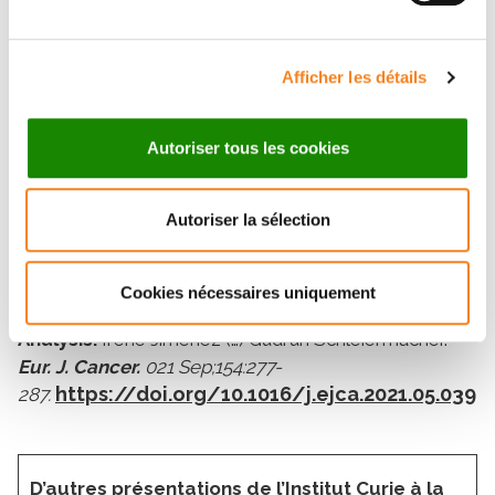
rétinoblastome.
Cette méthode de séquençage
haut débit avec barcodes moléculaires a été
appliquée à l’analyse d’ADN extrait de leucocytes,
Afficher les détails
de fragments tumoraux et d’ADN tumoral libre dans
le plasma et l’humeur aqueuse (liquide prélevé dans
la chambre antérieure de l’œil, permettant un accès
Autoriser tous les cookies
à l’ADN tumoral chez les enfants atteints de
rétinoblastome bénéficiant de traitement
Autoriser la sélection
conservateur).
Référence :
Molecular diagnosis of
Cookies nécessaires uniquement
retinoblastoma by circulating tumor DNA
Analysis.
Irene Jimenez (…) Gudrun Schleiermacher.
Eur. J. Cancer.
021 Sep;154:277-
https://doi.org/10.1016/j.ejca.2021.05.039
287.
D’autres présentations de l’Institut Curie à la