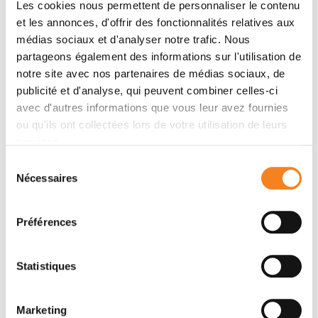
Les cookies nous permettent de personnaliser le contenu
© Voreak Suybeng/ Institut Curie
et les annonces, d'offrir des fonctionnalités relatives aux
Le comité scientifique de la SIOP a sélectionné les
médias sociaux et d'analyser notre trafic. Nous
six résumés les mieux notés dans les domaines des
partageons également des informations sur l'utilisation de
sciences fondamentales et translationnelles, des
notre site avec nos partenaires de médias sociaux, de
essais cliniques et du développement de
publicité et d'analyse, qui peuvent combiner celles-ci
programmes d'oncologie pédiatrique qui ont été
avec d'autres informations que vous leur avez fournies
présentés. La présentation jugée la meilleure dans
ou qu'ils ont collectées lors de votre utilisation de leurs
chaque catégorie reçoit un prix de 1 000 euros.
services.
Lisa Golmard, cheffe d’Unité de Génétique
Sélection
Nécessaires
constitutionnelle et praticienne spécialiste à
du
l’Ensemble hospitalier de l’Institut Curie (Pôle
consentement
Médecine diagnostique et théranostique / PMDT -
Préférences
Génétique) est lauréate 2021 "Sciences
fondamentales et translationnelles" pour sa
Statistiques
communication orale sur une
Méthode de
détection hautement sensible de la prédisposition
génétique et des biomarqueurs du
Marketing