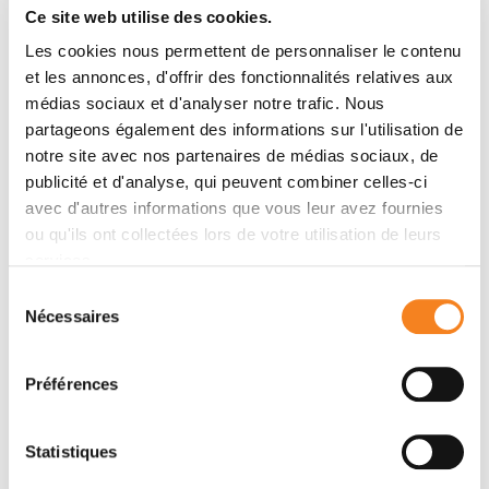
Ce site web utilise des cookies.
Anne Gibaud, Nicolas Vogt, Nabila-Sandra Hadj-
Hamou, Jean-Philippe Meyniel, Philippe Hupé,
Les cookies nous permettent de personnaliser le contenu
Michelle Debatisse, Bernard Malfoy
et les annonces, d'offrir des fonctionnalités relatives aux
médias sociaux et d'analyser notre trafic. Nous
partageons également des informations sur l'utilisation de
notre site avec nos partenaires de médias sociaux, de
Membres
publicité et d'analyse, qui peuvent combiner celles-ci
avec d'autres informations que vous leur avez fournies
ou qu'ils ont collectées lors de votre utilisation de leurs
services.
Sélection
Nécessaires
du
consentement
Préférences
NICOLAS VOGT
PHILIPPE
Statistiques
HUPE
Ingénieur de recherche