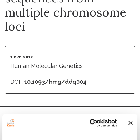
multiple chromosome
loci
1 avr. 2010
Human Molecular Genetics
DOI :
10.1093/hmg/ddq004
Auteurs