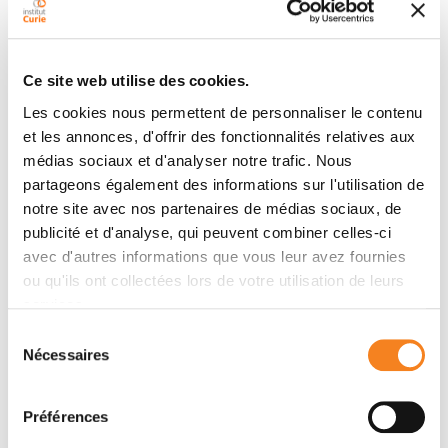
Glancy, Darren J. Fitzpatrick, Marlena Mucha, Ariane
Watson, Alan M. Rice, Paul Chammas, Christine Huang,
Indigo Pratt-Kelly, Yoko Koseki, Manabu Nakayama,
Ce site web utilise des cookies.
Tomoyuki Ishikura, Gundula Streubel, Kieran Wynne,
Les cookies nous permettent de personnaliser le contenu
Karsten Hokamp, Aoife McLysaght, Claudio Ciferri,
et les annonces, d'offrir des fonctionnalités relatives aux
Luciano Di Croce, Gerard Cagney, Raphaël
médias sociaux et d'analyser notre trafic. Nous
Margueron, Haruhiko Koseki, Adrian P. Bracken
partageons également des informations sur l'utilisation de
notre site avec nos partenaires de médias sociaux, de
publicité et d'analyse, qui peuvent combiner celles-ci
Membres
avec d'autres informations que vous leur avez fournies
ou qu'ils ont collectées lors de votre utilisation de leurs
services.
Sélection
Nécessaires
du
consentement
Préférences