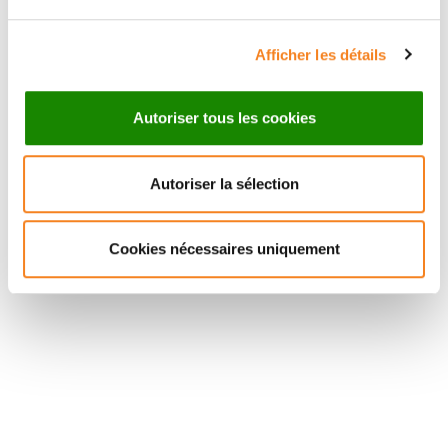
Afficher les détails
Autoriser tous les cookies
Autoriser la sélection
Cookies nécessaires uniquement
Suivez l'Institut Curie
Retrouvez notre actualité sur les réseaux
sociaux et en vous inscrivant à notre newsletter.
Inscrivez-vous à la newsletter