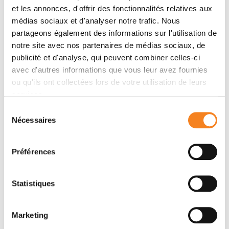
Membres
et les annonces, d'offrir des fonctionnalités relatives aux
médias sociaux et d'analyser notre trafic. Nous
partageons également des informations sur l'utilisation de
notre site avec nos partenaires de médias sociaux, de
publicité et d'analyse, qui peuvent combiner celles-ci
avec d'autres informations que vous leur avez fournies
ou qu'ils ont collectées lors de votre utilisation de leurs
services.
Sélection
Nécessaires
du
consentement
FANNY
IRENE BUVAT
ORLHAC
Directeur de recherche
Préférences
CNRS
Chargé de recherche
Inserm
Statistiques
Marketing