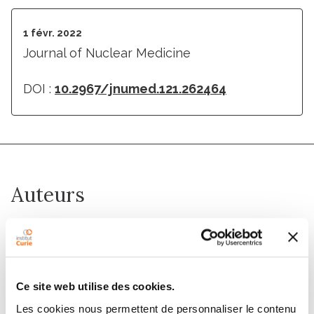
1 févr. 2022
Journal of Nuclear Medicine
DOI :
10.2967/jnumed.121.262464
Auteurs
Fanny Orlhac, Jakoba J Eertink, Anne-Segolene
Cottereau, Josee M. Zijlstra, Catherine Thieblemont,
Michel A. Meignan, Ronald Boellaard, Irene Buvat
Ce site web utilise des cookies.
Les cookies nous permettent de personnaliser le contenu