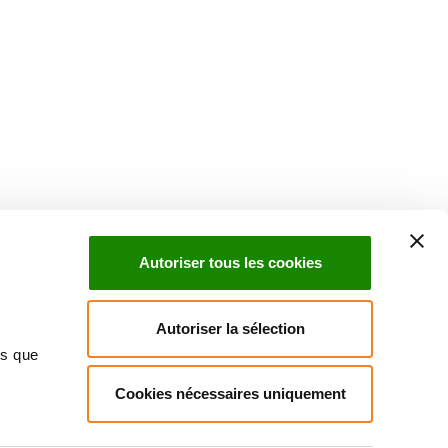
Suivez l'Institut Curie
 sociaux et en vous inscrivant à notre newsletter.
Autoriser tous les cookies
Inscrivez-vous à la newsletter
Autoriser la sélection
ns que
Cookies nécessaires uniquement
ndre
Annuaire
Actualités
Droits du patient
Presse