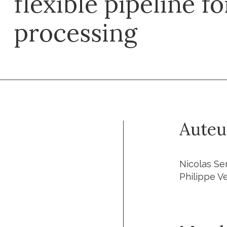
flexible pipeline f
processing
Auteu
Nicolas Ser
Philippe V