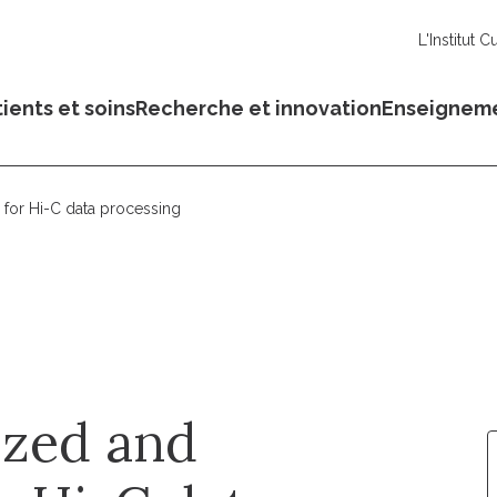
L'Institut C
ients et soins
Recherche et innovation
Enseignem
e for Hi-C data processing
ized and