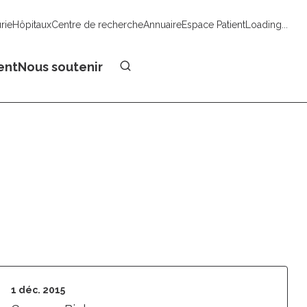
urie
Hôpitaux
Centre de recherche
Annuaire
Espace Patient
Loading...
Faire un don
ent
Nous soutenir
1 déc. 2015