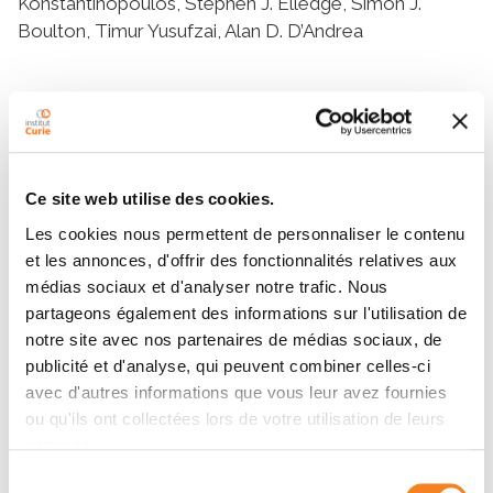
Konstantinopoulos, Stephen J. Elledge, Simon J.
Boulton, Timur Yusufzai, Alan D. D’Andrea
Equipes
Ce site web utilise des cookies.
Équipe
Mécanismes alternatifs de réparation de
Les cookies nous permettent de personnaliser le contenu
l'ADN dans les cancers
et les annonces, d'offrir des fonctionnalités relatives aux
RAPHAEL CECCALDI
médias sociaux et d'analyser notre trafic. Nous
partageons également des informations sur l'utilisation de
notre site avec nos partenaires de médias sociaux, de
publicité et d'analyse, qui peuvent combiner celles-ci
avec d'autres informations que vous leur avez fournies
ou qu'ils ont collectées lors de votre utilisation de leurs
services.
Sélection