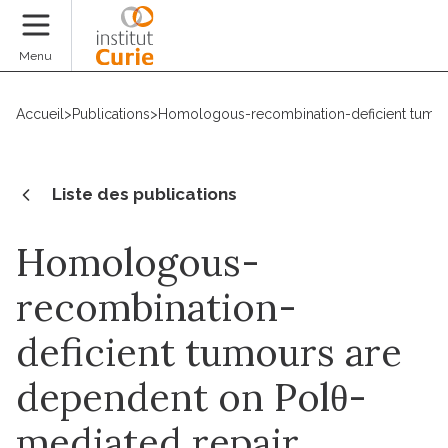
Faire un don
Menu
Accueil
>
Publications
>
Homologous-recombination-deficient tumou
Liste des publications
Homologous-
recombination-
deficient tumours are
dependent on Polθ-
mediated repair