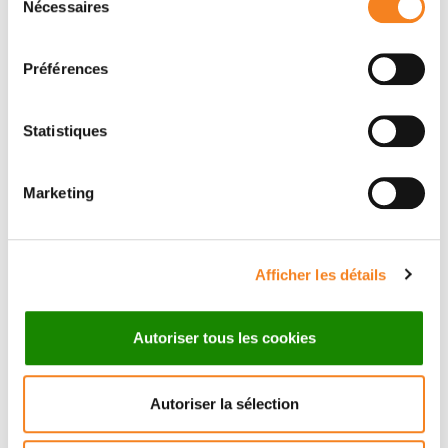
Membres
Nécessaires
du
consentement
Préférences
Statistiques
Marketing
RAPHAEL
Afficher les détails
CECCALDI
Chargé de recherche
Autoriser tous les cookies
Inserm
Autoriser la sélection