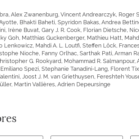
bra, Alex Zwanenburg, Vincent Andrearczyk, Roger Sc
yotte, Bhakti Baheti, Spyridon Bakas, Andrea Bettine
ni, Irène Buvat, Gary J. R. Cook, Florian Dietsche, Nic
cky Goh, Matthias Guckenberger, Mathieu Hatt, Mahdi
o Lenkowicz, Mahdi A. L. Loutfi, Steffen Löck, France
istophe Nioche, Fanny Orlhac, Sarthak Pati, Arman
Christopher G. Rookyard, Mohammad R. Salmanpour, 
, Emiliano Spezi, Stephanie Tanadini-Lang, Florent T
lentini, Joost J. M. van Griethuysen, Fereshteh Yousef
ller, Martin Vallières, Adrien Depeursinge
res