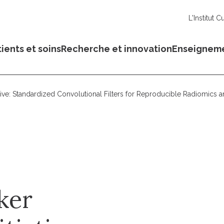
L'Institut C
ients et soins
Recherche et innovation
Enseignem
tive: Standardized Convolutional Filters for Reproducible Radiomics a
ker