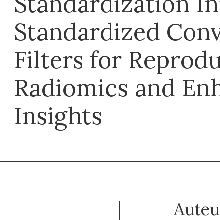
Standardization Ini
Standardized Conv
Filters for Reprod
Radiomics and Enh
Insights
Auteu