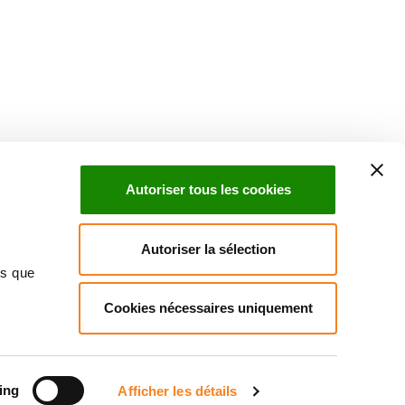
Suivez l'Institut Curie
 sociaux et en vous inscrivant à notre newsletter.
Autoriser tous les cookies
Inscrivez-vous à la newsletter
Autoriser la sélection
ns que
Cookies nécessaires uniquement
ndre
Annuaire
Actualités
Droits du patient
Presse
itique des données personnelles
Gestion des cookies
Signalement
ing
Afficher les détails