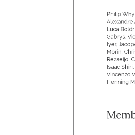
Philip Why
Alexandre A
Luca Boldri
Gabryś, Vi
Iyer, Jacop
Morin, Chr
Rezaeijo, 
Isaac Shiri
Vincenzo Va
Henning Mü
Memb