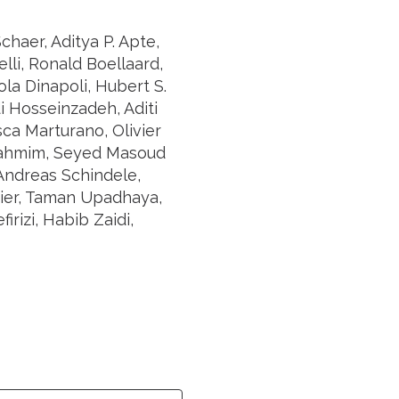
haer, Aditya P. Apte,
lli, Ronald Boellaard,
ola Dinapoli, Hubert S.
 Hosseinzadeh, Aditi
sca Marturano, Olivier
 Rahmim, Seyed Masoud
Andreas Schindele,
ixier, Taman Upadhaya,
irizi, Habib Zaidi,