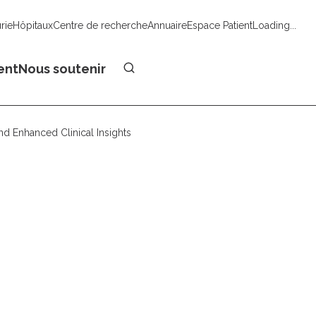
urie
Hôpitaux
Centre de recherche
Annuaire
Espace Patient
Loading...
Faire un don
ent
Nous soutenir
nd Enhanced Clinical Insights