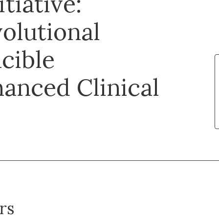
tiative:
olutional
ucible
anced Clinical
rs