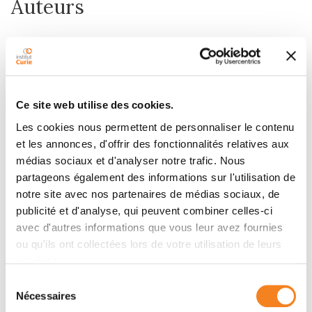
Auteurs
Neetu Gupta, Romain Noël, Amélie Goudet, Karen
Hinsinger, Aurélien Michau, Valérie Pons, Hajer
Abdelkafi, Thomas Secher, Ayaka Shima, Olena
Shtanko, Yasuteru Sakurai, Sandrine Cojean, Sébastien
Ce site web utilise des cookies.
Pomel, Vanessa Liévin-Le Moal, Véronique Leignel,
Les cookies nous permettent de personnaliser le contenu
Jo-Ana Herweg, Annette Fischer, Ludger Johannes,
et les annonces, d'offrir des fonctionnalités relatives aux
Kate Harrison, Philippa M. Beard, Pascal Clayette,
médias sociaux et d'analyser notre trafic. Nous
Roger Le Grand, Jonathan O. Rayner, Thomas Rudel,
partageons également des informations sur l'utilisation de
Joël Vacus, Philippe M. Loiseau, Robert A. Davey, Eric
notre site avec nos partenaires de médias sociaux, de
Oswald, Jean-Christophe Cintrat, Julien Barbier, Daniel
publicité et d'analyse, qui peuvent combiner celles-ci
Gillet
avec d'autres informations que vous leur avez fournies
ou qu'ils ont collectées lors de votre utilisation de leurs
services.
Membres
Sélection
Nécessaires
du