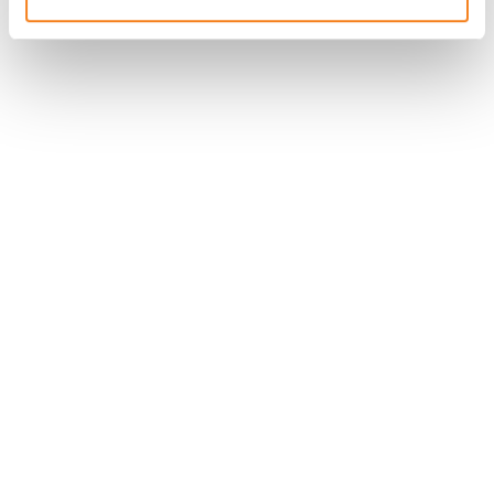
Suivez l'Institut Curie
Retrouvez notre actualité sur les réseaux
sociaux et en vous inscrivant à notre newsletter.
Inscrivez-vous à la newsletter