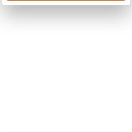
Suivez l'Institut Curie
Retrouvez notre actualité sur les réseaux
sociaux et en vous inscrivant à notre newsletter.
Inscrivez-vous à la newsletter