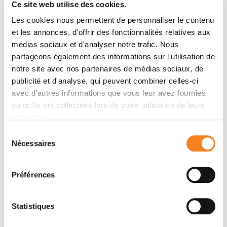
Anthony Turpin, Raphaël Rodriguez, Jérôme Cros,
Ce site web utilise des cookies.
Juan Iovanna, Pascal Hammel
Les cookies nous permettent de personnaliser le contenu
et les annonces, d'offrir des fonctionnalités relatives aux
médias sociaux et d'analyser notre trafic. Nous
Membres
partageons également des informations sur l'utilisation de
notre site avec nos partenaires de médias sociaux, de
publicité et d'analyse, qui peuvent combiner celles-ci
avec d'autres informations que vous leur avez fournies
ou qu'ils ont collectées lors de votre utilisation de leurs
services.
Sélection
Nécessaires
du
consentement
Préférences
RAPHAEL
RODRIGUEZ
Statistiques
Directeur de recherche
CNRS