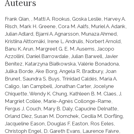
Auteurs
Frank Qian, , Matti A. Rookus, Goska Leslie, Harvey A.
Risch, Mark H. Greene, Cora M. Aalfs, Muriel A. Adank,
Julian Adlard, Bjarni A. Agnarsson, Munaza Ahmed,
Kristiina Aittomäki, Irene L. Andrulis, Norbert Arnold,
Banu K. Arun, Margreet G. E. M. Ausems, Jacopo
Azzollini, Daniel Barrowdale, Julian Barwell, Javier
Benitez, Katarzyna Białkowska, Valérie Bonadona,
Julika Borde, Ake Borg, Angela R. Bradbury, Joan
Brunet, Saundra S. Buys, Trinidad Caldés, Maria A.
Caligo, Ian Campbell, Jonathan Carter, Jocelyne
Chiquette, Wendy K. Chung, Kathleen B. M. Claes, J.
Margriet Collée, Marie-Agnès Collonge-Rame,
Fergus J. Couch, Mary B. Daly, Capucine Delnatte,
Orland Diez, Susan M. Domchek, Cecilia M. Dorfling,
Jacqueline Eason, Douglas F. Easton, Ros Eeles,
Christoph Engel, D. Gareth Evans, Laurence Faivre,