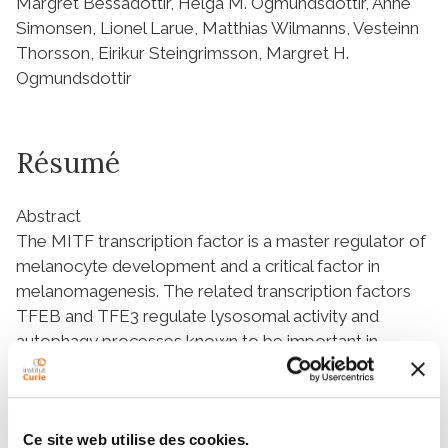
Margret Bessadottir, Helga M. Ogmundsdottir, Anne
Simonsen, Lionel Larue, Matthias Wilmanns, Vesteinn
Thorsson, Eirikur Steingrimsson, Margret H.
Ogmundsdottir
Résumé
Abstract
The MITF transcription factor is a master regulator of
melanocyte development and a critical factor in
melanomagenesis. The related transcription factors
TFEB and TFE3 regulate lysosomal activity and
autophagy processes known to be important in
melanoma. Here we show that MITF binds the
CLEAR-box element in the promoters of lysosomal
and autophagosomal genes in melanocytes and
melanoma cells. The crystal structure of MITF bound
Ce site web utilise des cookies.