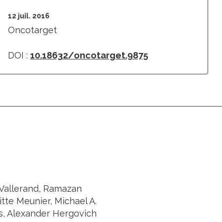
12 juil. 2016
Oncotarget
DOI :
10.18632/oncotarget.9875
d Vallerand, Ramazan
tte Meunier, Michael A.
is, Alexander Hergovich