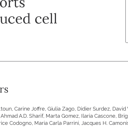
orts
uced cell
rs
oun, Carine Joffre, Giulia Zago, Didier Surdez, Davi
hmad A.D. Sharif, Marta Gomez, Ilaria Cascone, Brigi
rice Codogno, Maria Carla Parrini, Jacques H. Camon