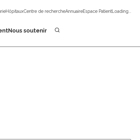
urie
Hôpitaux
Centre de recherche
Annuaire
Espace Patient
Loading...
Faire un don
ent
Nous soutenir