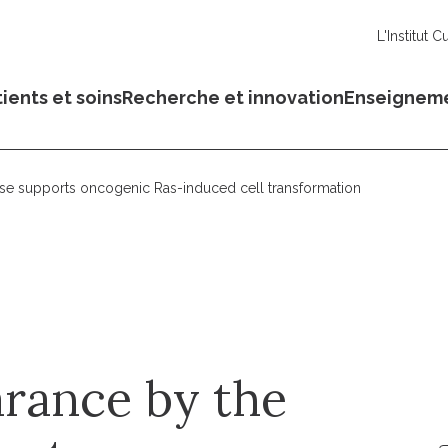
L'Institut C
ients et soins
Recherche et innovation
Enseignem
ase supports oncogenic Ras-induced cell transformation
arance by the