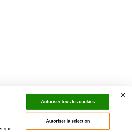
Suivez l'Institut Curie
 sociaux et en vous inscrivant à notre newsletter.
Autoriser tous les cookies
Inscrivez-vous à la newsletter
Autoriser la sélection
ns que