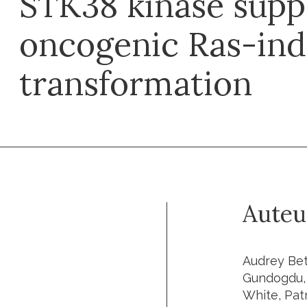
STK38 kinase supp
oncogenic Ras-ind
transformation
Auteu
Audrey Bett
Gundogdu, A
White, Pat