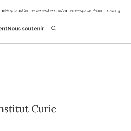
urie
Hôpitaux
Centre de recherche
Annuaire
Espace Patient
Loading...
Faire un don
ent
Nous soutenir
nstitut Curie