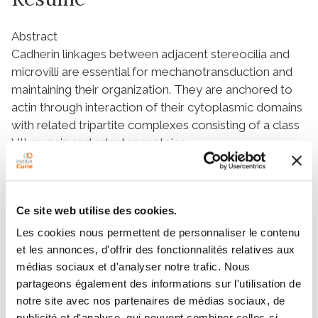
Abstract
Cadherin linkages between adjacent stereocilia and
microvilli are essential for mechanotransduction and
maintaining their organization. They are anchored to
actin through interaction of their cytoplasmic domains
with related tripartite complexes consisting of a class
VII myosin and adaptor proteins:
Myo7a/SANS/Harmonin in stereocilia and
Myo7b/ANKS4B/Harmonin in microvilli. Here, we
determine high-resolution structures of Myo7a and
Ce site web utilise des cookies.
Myo7b C-terminal MyTH4-FERM domain (MF2) and
unveil how they recognize harmonin using a novel
Les cookies nous permettent de personnaliser le contenu
binding mode. Systematic definition of interactions
et les annonces, d'offrir des fonctionnalités relatives aux
between domains of the tripartite complex elucidates
médias sociaux et d'analyser notre trafic. Nous
how the complex assembles and prevents possible
partageons également des informations sur l'utilisation de
notre site avec nos partenaires de médias sociaux, de
self-association of harmonin-a. Several Myo7a
publicité et d'analyse, qui peuvent combiner celles-ci