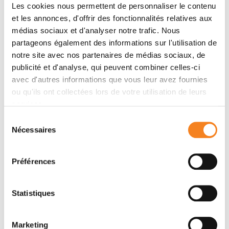
Les cookies nous permettent de personnaliser le contenu
demonstrate empirically the benefits of EpiGWAS to
et les annonces, d'offrir des fonctionnalités relatives aux
identify pairwise interactions.
médias sociaux et d'analyser notre trafic. Nous
partageons également des informations sur l'utilisation de
notre site avec nos partenaires de médias sociaux, de
Equipes
publicité et d'analyse, qui peuvent combiner celles-ci
avec d'autres informations que vous leur avez fournies
ou qu'ils ont collectées lors de votre utilisation de leurs
services.
Équipe
Apprentissage statistique et modélisation
Sélection
Nécessaires
des systèmes biologiques
du
THOMAS WALTER
consentement
Préférences
Statistiques
Marketing