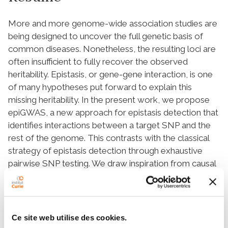
More and more genome-wide association studies are
being designed to uncover the full genetic basis of
common diseases. Nonetheless, the resulting loci are
often insufficient to fully recover the observed
heritability. Epistasis, or gene-gene interaction, is one
of many hypotheses put forward to explain this
missing heritability. In the present work, we propose
epiGWAS, a new approach for epistasis detection that
identifies interactions between a target SNP and the
rest of the genome. This contrasts with the classical
strategy of epistasis detection through exhaustive
pairwise SNP testing. We draw inspiration from causal
inference in randomized clinical trials, which allows us
to take into account linkage disequilibrium. EpiGWAS
encompasses several methods, which we compare to
state-of-the-art techniques for epistasis detection on
Ce site web utilise des cookies.
simulated and real data. The promising results