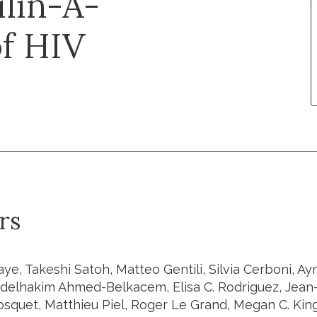
lin-A-
f HIV
rs
ye, Takeshi Satoh, Matteo Gentili, Silvia Cerboni, Aym
delhakim Ahmed-Belkacem, Elisa C. Rodriguez, Jean-
osquet, Matthieu Piel, Roger Le Grand, Megan C. Kin