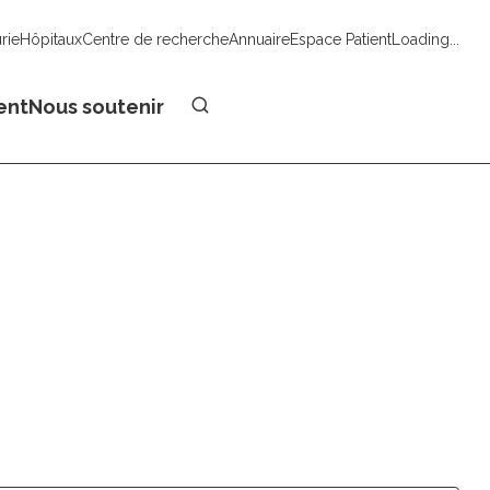
urie
Hôpitaux
Centre de recherche
Annuaire
Espace Patient
Loading...
Faire un don
ent
Nous soutenir