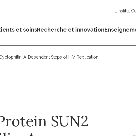
L'Institut C
ients et soins
Recherche et innovation
Enseignem
yclophilin-A-Dependent Steps of HIV Replication
Protein SUN2