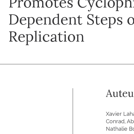
Promotes Cyclophi
Dependent Steps o
Replication
Auteu
Xavier Laha
Conrad, Ab
Nathalie B