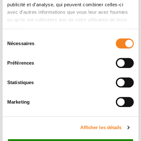
publicité et d'analyse, qui peuvent combiner celles-ci
avec d'autres informations que vous leur avez fournies
ou qu'ils ont collectées lors de votre utilisation de leurs
Contacter CECILE CONRAD
services.
Sélection
Nécessaires
du
Contactez-moi par téléphone ou en renseignant le
consentement
formulaire ci-dessous
Préférences
Message
Statistiques
Nom
*
Marketing
Prénom
*
Afficher les détails