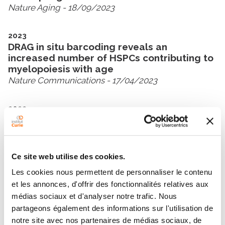
Nature Aging
- 18/09/2023
2023
DRAG in situ barcoding reveals an
increased number of HSPCs contributing to
myelopoiesis with age
Nature Communications
- 17/04/2023
2022
Erythropoietin directly remodels the clonal
composition of murine hematopoietic
multipotent progenitor cells
eLife
- 15/02/2022
Ce site web utilise des cookies.
Les cookies nous permettent de personnaliser le contenu
et les annonces, d'offrir des fonctionnalités relatives aux
Voir toutes ses publications
médias sociaux et d'analyser notre trafic. Nous
partageons également des informations sur l'utilisation de
notre site avec nos partenaires de médias sociaux, de