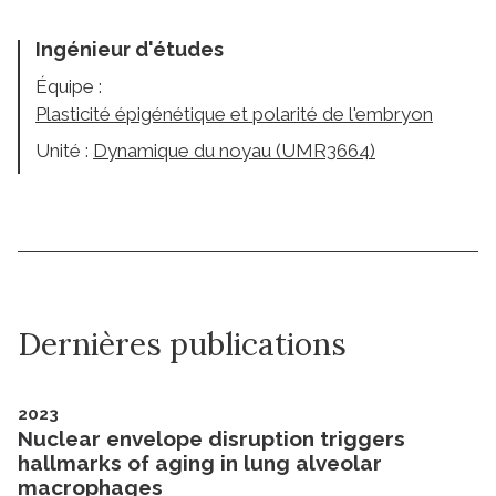
Ingénieur d'études
Équipe :
Plasticité épigénétique et polarité de l'embryon
Unité :
Dynamique du noyau (UMR3664)
Dernières publications
2023
Nuclear envelope disruption triggers
hallmarks of aging in lung alveolar
macrophages