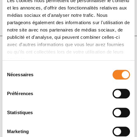
Les cookies nous permettent de personnaliser le contenu
et les annonces, d'offrir des fonctionnalités relatives aux
DOI :
10.18632/oncotarget.25156
médias sociaux et d'analyser notre trafic. Nous
partageons également des informations sur l'utilisation de
notre site avec nos partenaires de médias sociaux, de
publicité et d'analyse, qui peuvent combiner celles-ci
avec d'autres informations que vous leur avez fournies
ou qu'ils ont collectées lors de votre utilisation de leurs
Auteurs
services.
Sélection
Guillemette Fouquet, Stéphanie Guidez, Valentine
Nécessaires
du
Richez, Anne-Marie Stoppa, Christophe Le Tourneau,
consentement
Margaret Macro, Cécile Gruchet, Arthur Bobin, Niels
Préférences
Moya, Thomas Syshenko, Florence Sabirou, Anthony
Levy, Paul Franques, Hélène Gardeney, Lionel Karlin,
Lotfi Benboubker, Monia Ouali, Jean-Claude
Statistiques
Vedovato, Pierre Ferre, Mariya Pavlyuk, Michel Attal,
Thierry Facon, Xavier Leleu
Marketing