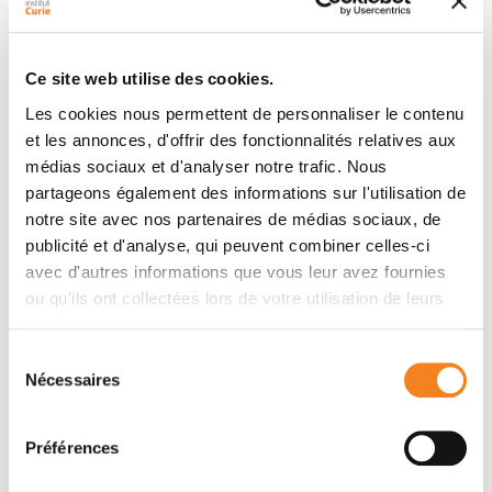
transcription dependent-manner at DSBs where it
fosters resection, RAD51 binding and accurate
Homologous Recombination repair. However, in an R-
Ce site web utilise des cookies.
loop dissolution-deficient background, we find that
Les cookies nous permettent de personnaliser le contenu
BLM promotes cell death. We report that upon
et les annonces, d'offrir des fonctionnalités relatives aux
excessive RNA:DNA hybrid accumulation, DNA
médias sociaux et d'analyser notre trafic. Nous
synthesis is enhanced at DSBs, in a manner that
partageons également des informations sur l'utilisation de
depends on BLM and POLD3. Altogether our work
notre site avec nos partenaires de médias sociaux, de
unveils a role for BLM at DSBs in active chromatin,
publicité et d'analyse, qui peuvent combiner celles-ci
and highlights the toxic potential of RNA:DNA hybrids
avec d'autres informations que vous leur avez fournies
that accumulate at transcription-associated DSBs.
ou qu'ils ont collectées lors de votre utilisation de leurs
services.
Sélection
Equipes
Nécessaires
du
consentement
Préférences
Équipe
Dynamique des chromosomes et