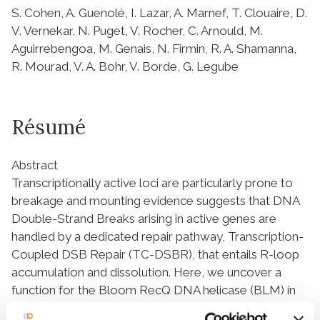
S. Cohen, A. Guenolé, I. Lazar, A. Marnef, T. Clouaire, D.
V. Vernekar, N. Puget, V. Rocher, C. Arnould, M.
Aguirrebengoa, M. Genais, N. Firmin, R. A. Shamanna,
R. Mourad, V. A. Bohr, V. Borde, G. Legube
Résumé
Abstract
Transcriptionally active loci are particularly prone to
breakage and mounting evidence suggests that DNA
Double-Strand Breaks arising in active genes are
handled by a dedicated repair pathway, Transcription-
Coupled DSB Repair (TC-DSBR), that entails R-loop
accumulation and dissolution. Here, we uncover a
function for the Bloom RecQ DNA helicase (BLM) in
TC-DSBR in human cells. BLM is recruited in a