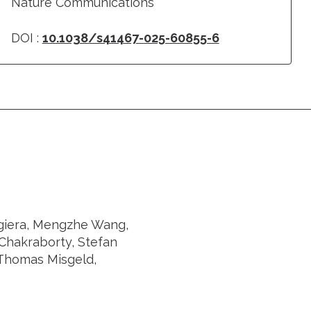
Nature Communications
DOI :
10.1038/s41467-025-60855-6
agiera, Mengzhe Wang,
 Chakraborty, Stefan
 Thomas Misgeld,