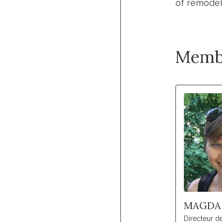
of remodel
Memb
MAGDA
Directeur 