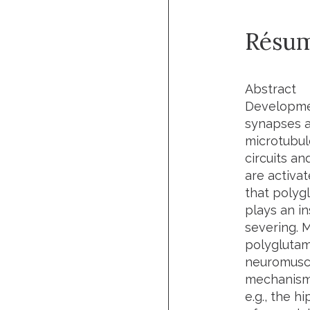
Résu
Abstract
Developmen
synapses an
microtubul
circuits a
are activa
that polygl
plays an i
severing. 
polyglutam
neuromuscu
mechanism i
e.g., the h