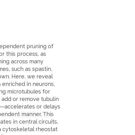
dependent pruning of
or this process, as
uning across many
es, such as spastin,
own. Here, we reveal
n enriched in neurons,
ng microtubules for
 add or remove tubulin
—accelerates or delays
pendent manner. This
es in central circuits,
a cytoskeletal rheostat