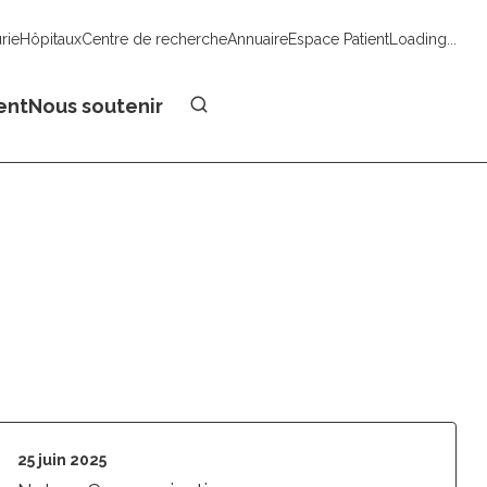
urie
Hôpitaux
Centre de recherche
Annuaire
Espace Patient
Loading...
Faire un don
ent
Nous soutenir
25 juin 2025