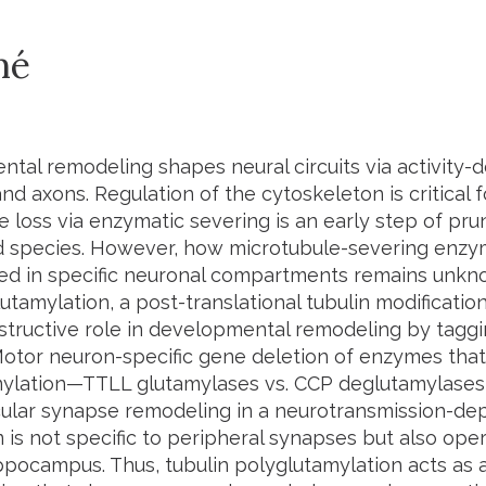
mé
tal remodeling shapes neural circuits via activity-
d axons. Regulation of the cytoskeleton is critical f
e loss via enzymatic severing is an early step of pr
nd species. However, how microtubule-severing enzym
ted in specific neuronal compartments remains unkn
utamylation, a post-translational tubulin modificatio
nstructive role in developmental remodeling by taggi
Motor neuron-specific gene deletion of enzymes that
ylation—TTLL glutamylases vs. CCP deglutamylases
lar synapse remodeling in a neurotransmission-de
s not specific to peripheral synapses but also operat
ippocampus. Thus, tubulin polyglutamylation acts as 