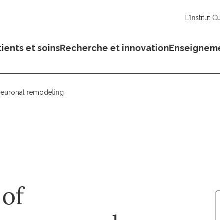
L'Institut C
ients et soins
Recherche et innovation
Enseignem
 neuronal remodeling
 of