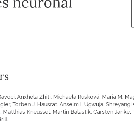
es neuronal
rs
avoci, Anxhela Zhiti, Michaela Rusková, Maria M. M
egler, Torben J. Hausrat, Anselm I. Ugwuja, Shreyangi
, Matthias Kneussel, Martin Balastik, Carsten Janke,
rill