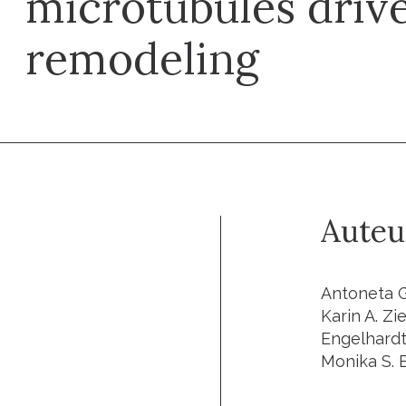
microtubules driv
remodeling
Auteu
Antoneta G
Karin A. Zi
Engelhardt
Monika S. B