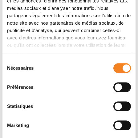
et les annonces, d'offrir des fonctionnalités relatives aux
médias sociaux et d'analyser notre trafic. Nous
Membres
partageons également des informations sur l'utilisation de
notre site avec nos partenaires de médias sociaux, de
publicité et d'analyse, qui peuvent combiner celles-ci
avec d'autres informations que vous leur avez fournies
ou qu'ils ont collectées lors de votre utilisation de leurs
services.
Sélection
Nécessaires
du
consentement
Préférences
GUDRUN
SCHLEIERMACHER
Statistiques
Marketing