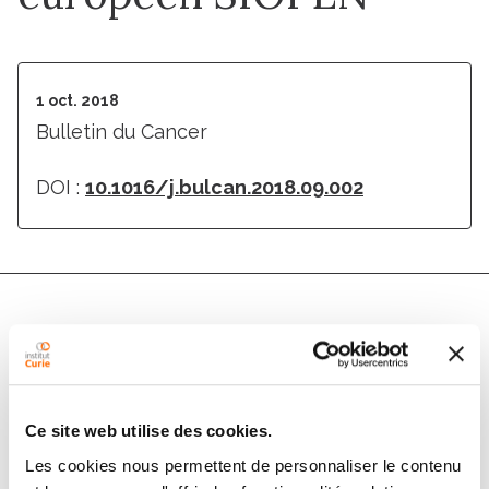
1 oct. 2018
Bulletin du Cancer
DOI :
10.1016/j.bulcan.2018.09.002
Auteurs
Dominique Valteau-Couanet, Gudrun Schleiermacher,
Ce site web utilise des cookies.
Sabine Sarnacki, Claudia Pasqualini
Les cookies nous permettent de personnaliser le contenu