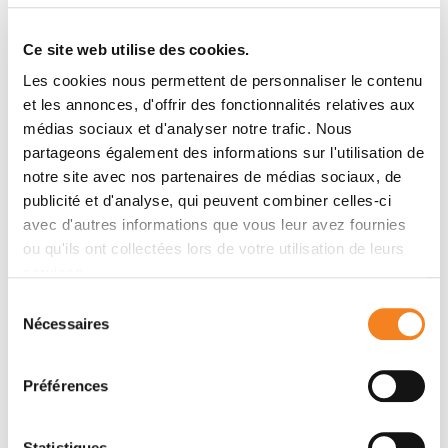
Auteurs
Ce site web utilise des cookies.
Les cookies nous permettent de personnaliser le contenu
et les annonces, d'offrir des fonctionnalités relatives aux
J H Park, S F Jonas, G Bataillon, C Criscitiello, R
médias sociaux et d'analyser notre trafic. Nous
Salgado, S Loi, G Viale, H J Lee, M V Dieci, S -B Kim, A
partageons également des informations sur l'utilisation de
Vincent-Salomon, G Curigliano, F André, S Michiels
notre site avec nos partenaires de médias sociaux, de
publicité et d'analyse, qui peuvent combiner celles-ci
avec d'autres informations que vous leur avez fournies
Membres
ou qu'ils ont collectées lors de votre utilisation de leurs
services.
Sélection
Nécessaires
du
consentement
Préférences
Statistiques