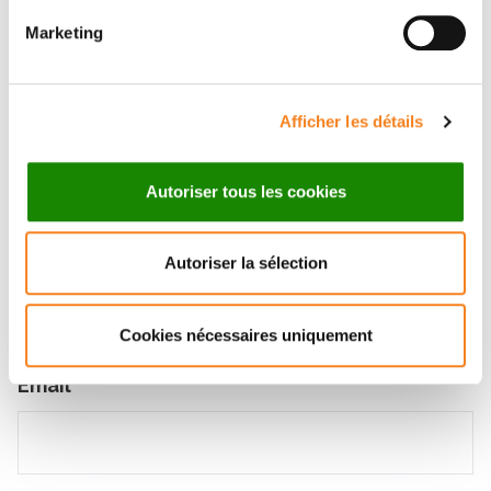
Laboratoire: 0033156246707
Marketing
Message
Afficher les détails
Nom
*
Autoriser tous les cookies
Prénom
*
Autoriser la sélection
Cookies nécessaires uniquement
Email
*