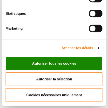
Statistiques
Suivez l'Institut Curie
Marketing
Retrouvez notre actualité sur les réseaux
sociaux et en vous inscrivant à notre newsletter.
Afficher les détails
Inscrivez-vous à la newsletter
Autoriser tous les cookies
Autoriser la sélection
Cookies nécessaires uniquement
Nous contacter